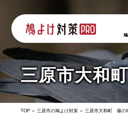
鳩
三原市大和
TOP
＞
三原市の鳩よけ対策
＞
三原市大和町 篠の