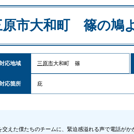
三原市大和町 篠の
鳩
対応地域
三原市
大和町 篠
対応箇所
庇
を交えた僕たちのチームに、緊迫感溢れる声で電話がか