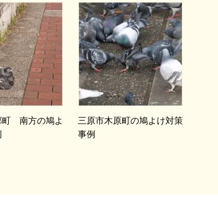
郷町 南方の鳩よ
三原市木原町の鳩よけ対策
例
事例