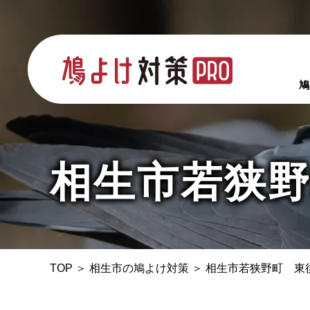
鳩
相生市若狭
TOP
＞
相生市の鳩よけ対策
＞
相生市若狭野町 東