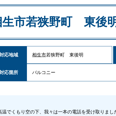
相生市若狭野町 東後
対応地域
相生市
若狭野町 東後明
対応箇所
バルコニー
高温でくもり空の下、我々は一本の電話を受け取りまし