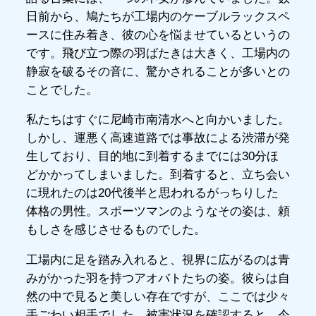
日前から、鳩たちが工場内のケーブルラックスペ
ースに住み着き、彼の心を悩ませているというの
です。飛び立つ際の羽ばたきは大きく、工場内の
静寂を破るその音に、驚かされることが多いとの
ことでした。
私たちはすぐに尼崎市南清水へと向かいました。
しかし、運悪く高速道路では事故による渋滞が発
生しており、目的地に到着するまでには30分ほ
どかかってしまいました。到着すると、立ち会い
に現れたのは20代後半と思われるがっちりした
体格の男性。スポーツマンのようなその姿は、頼
もしさを感じさせるものでした。
工場内に足を踏み入れると、視界に広がるのは青
みがかった羽を持つアオバトたちの姿。彼らは自
然の中で見ると美しい存在ですが、ここでは少々
手ごわい相手でした。被害状況を確認すると、今