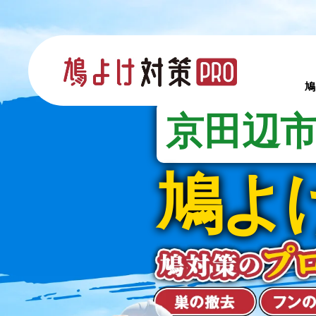
鳩
京田辺
鳩よ