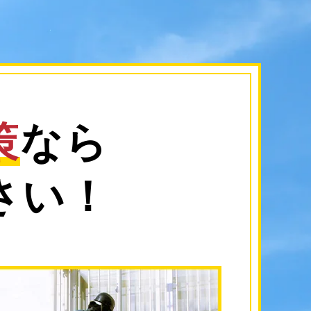
策
なら
さい！