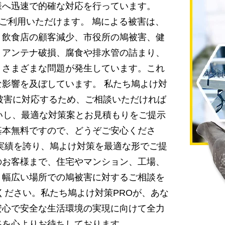
様へ迅速で的確な対応を行っています。
をご利用いただけます。 鳩による被害は、
。飲食店の顧客減少、市役所の鳩被害、健
、アンテナ破損、腐食や排水管の詰まり、
、さまざまな問題が発生しています。これ
影響を及ぼしています。 私たち鳩よけ対
被害に対応するため、ご相談いただければ
いし、最適な対策案とお見積もりをご提示
基本無料ですので、どうぞご安心くださ
実績を誇り、鳩よけ対策を最適な形でご提
のお客様まで、住宅やマンション、工場、
、幅広い場所での鳩被害に対するご相談を
ください。私たち鳩よけ対策PROが、あな
安心で安全な生活環境の実現に向けて全力
絡を心よりお待ちしております。