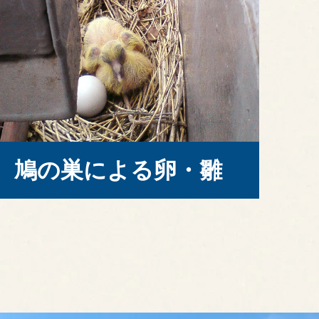
鳩の巣による卵・雛