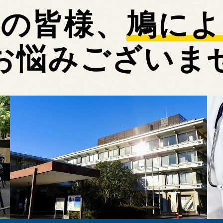
市の皆様、
鳩によ
お悩みございま