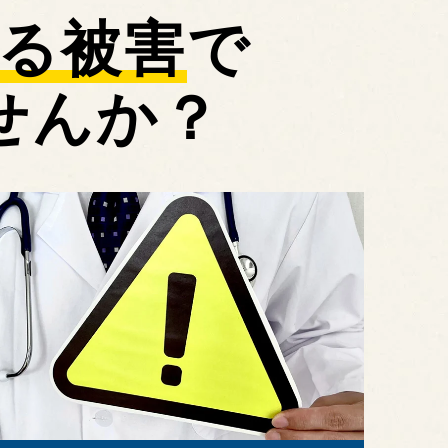
る被害
で
せんか？