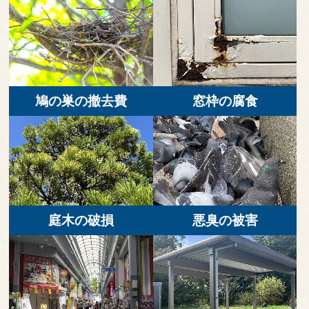
鳩の巣の撤去費
窓枠の腐食
庭木の破損
悪臭の被害