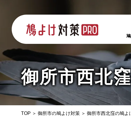
鳩
御所市西北
TOP
＞
御所市の鳩よけ対策
＞
御所市西北窪の鳩よ