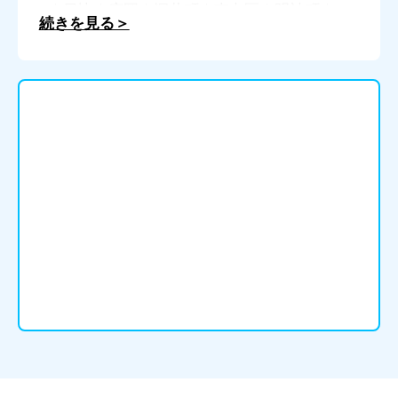
｜日比｜広岡｜深井町｜南七区｜明神町｜
続きを見る＞
向日比｜胸上｜木目｜用吉｜山田｜和田