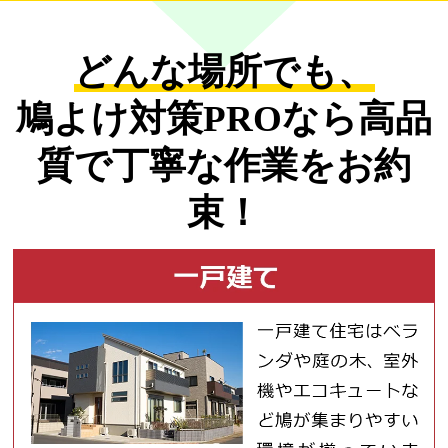
どんな場所でも、
鳩よけ対策PROなら
高品
質で丁寧な作業をお約
束！