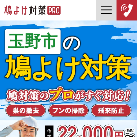
玉野市
の
鳩よけ対策