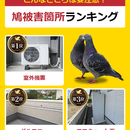
いします。そして、その場で最適な鳩よけ対策
をご提案し、お見積もりを無料で作成いたしま
す。まずはお気軽にご相談ください。当社のス
タッフは、鳩よけ対策の施工経験が豊富なプロ
フェッショナルばかり。どんな場所や環境で
も、最適な対策をご提案いたします。 一戸建
て住宅やマンション、工場、倉庫、公共施設や
農場に至るまで、個人・法人を問わず、幅広く
対応しています。どのような状況でも、鳩の被
害に対するプロの対策が必要な場合は、ぜひ私
たち鳩よけ対策PROにお任せください。私た
ちの目指すところは、お客様が鳩の被害に悩む
ことのない生活環境の実現です。お気軽にご連
絡をどうぞ。