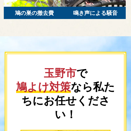
鳩の巣の撤去費
鳴き声による騒音
玉野市
で
鳩よけ対策
なら
私た
ちにお任せくださ
い！