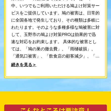
中、いつでもご利用いただける鳩よけ対策サー
ビスをご提供しています。鳩の被害は、日常的
に全国各地で発生しており、その種類は多岐に
わたります。そのような多種多様な鳩被害に対
して、玉野市の鳩よけ対策PROは効果的で迅
速な対応をお約束します。 具体的な被害とし
ては、「鳩の巣の撤去費」、「雨樋破損」、
「通気口被害」、「飲食店の顧客減少」、「室
外機の腐食」、「地域のイメージ悪化」、「鳥
続きを見る＞
ダニ被害」、「排水溝の詰まり」、「公共施設
での鳩被害」など、様々な問題が生じていま
す。これらの被害は全国各地で日常的に発生し
ており、日本では深刻な問題となっています。
私たち鳩よけ対策PROは、お問い合わせをい
ただいてから最短30分で現地にスタッフがお伺