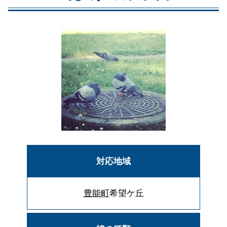
対応地域
豊能町
希望ケ丘