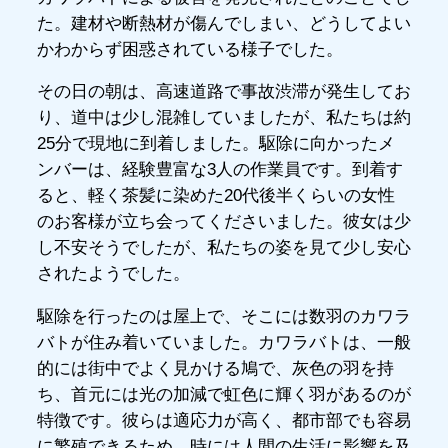
た。建材や断熱材が傷んでしまい、どうしてよい
かわからず困惑されている様子でした。
その日の朝は、高速道路で事故渋滞が発生してお
り、道中は少し混雑していましたが、私たちは約
25分で現地に到着しました。駆除に向かったメ
ンバーは、経験豊富な3人の作業員です。到着す
ると、軽く茶髪に染めた20代後半くらいの女性
のお客様が立ち会ってくださいました。彼女は少
し不安そうでしたが、私たちの姿を見て少し安心
されたようでした。
駆除を行ったのは屋上で、そこには数羽のカワラ
バトが住み着いていました。カワラバトは、一般
的には街中でよく見かける鳩で、灰色の羽を持
ち、首元には光の加減で虹色に輝く羽があるのが
特徴です。彼らは適応力が高く、都市部でも容易
に繁殖できるため、時には人間の生活に影響を及