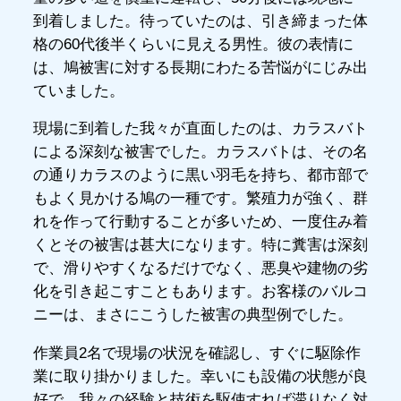
到着しました。待っていたのは、引き締まった体
格の60代後半くらいに見える男性。彼の表情に
は、鳩被害に対する長期にわたる苦悩がにじみ出
ていました。
現場に到着した我々が直面したのは、カラスバト
による深刻な被害でした。カラスバトは、その名
の通りカラスのように黒い羽毛を持ち、都市部で
もよく見かける鳩の一種です。繁殖力が強く、群
れを作って行動することが多いため、一度住み着
くとその被害は甚大になります。特に糞害は深刻
で、滑りやすくなるだけでなく、悪臭や建物の劣
化を引き起こすこともあります。お客様のバルコ
ニーは、まさにこうした被害の典型例でした。
作業員2名で現場の状況を確認し、すぐに駆除作
業に取り掛かりました。幸いにも設備の状態が良
好で、我々の経験と技術を駆使すれば滞りなく対