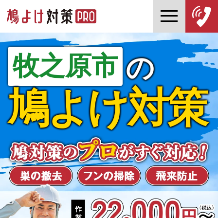
牧之原市
の
鳩よけ対策