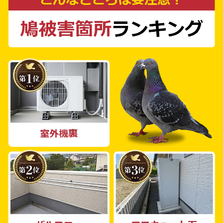
い。 鳩よけ対策に長けた当社のスタッフが、
どのような環境にも合わせた最善の解決策を提
案します。戸建て住宅やマンション、工場、倉
庫、公共施設、商業施設、農場まで、個人のお
客様から法人のお客様までご相談を受け付けて
います。 鳩の被害は見逃せません。私たち鳩
よけ対策PROは、あなたの日常生活やビジネ
スを鳩の被害から守ります。ぜひご連絡くださ
い。