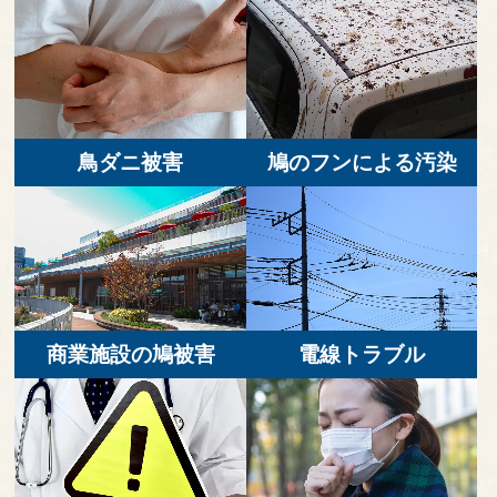
鳥ダニ被害
鳩のフンによる汚染
商業施設の鳩被害
電線トラブル