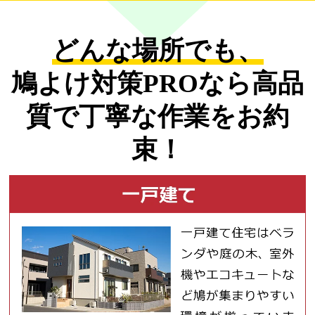
どんな場所でも、
鳩よけ対策PROなら
高品
質で丁寧な作業をお約
束！