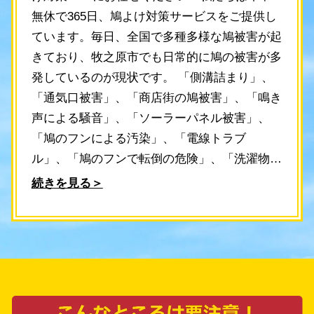
無休で365日、鳩よけ対策サービスをご提供し
ています。毎日、全国で多種多様な鳩被害が起
きており、牧之原市でも日常的に鳩の被害が多
発しているのが現状です。 「側溝詰まり」、
「通気口被害」、「商店街の鳩被害」、「鳴き
声による騒音」、「ソーラーパネル被害」、
「鳩のフンによる汚染」、「電線トラブ゙
ル」、「鳩のフンで転倒の危険」、「洗濯物が
干せない」等、鳩の問題は多種多様。これらの
続きを見る＞
問題を解決したいなら、牧之原市の鳩よけ対策
PROへお任せください。経験豊富なスタッフ
が即対応します。 お問い合わせいただけれ
ば、スタッフが30分以内に現地調査へ伺い、最
適な鳩よけ対策をご提案します。調査費用とお
見積もりは無料ですので安心してご相談くださ