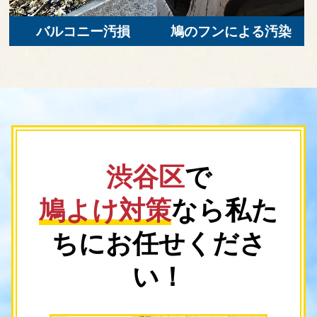
バルコニー汚損
鳩のフンによる汚染
渋谷区
で
鳩よけ対策
なら
私た
ちにお任せくださ
い！