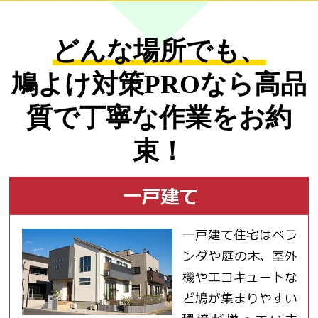
どんな場所でも、
鳩よけ対策PROなら
高品
質で丁寧な作業をお約
束！