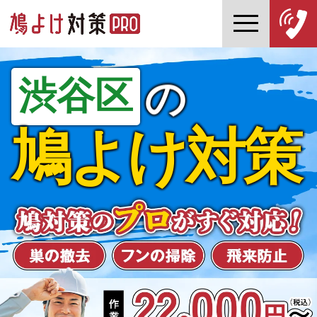
渋谷区
の
鳩よけ対策