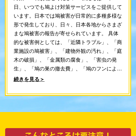
日、いつでも鳩よけ対策サービスをご提供して
います。日本では鳩被害が日常的に多種多様な
形で発生しており、日々、日本各地からさまざ
まな鳩被害の報告が寄せられています。 具体
的な被害例としては、「近隣トラブル」、「商
業施設の鳩被害」、「建物外観の汚れ」、「庭
木の破損」、「金属類の腐食」、「害虫の発
生」、「鳩の巣の撤去費」、「鳩のフンによる
汚染」、「バルコニー汚損」などがあります。
続きを見る＞
これらの被害は、一見すると些細なものかもし
れませんが、実際には大きな悩みとなっており
ます。 そんな鳩被害が発生した際には、渋谷
区の鳩よけ対策PROにご連絡をいただけれ
ば、確実で早い対策をご提供します。ご連絡を
いただければ、30分以内に当社スタッフが現地