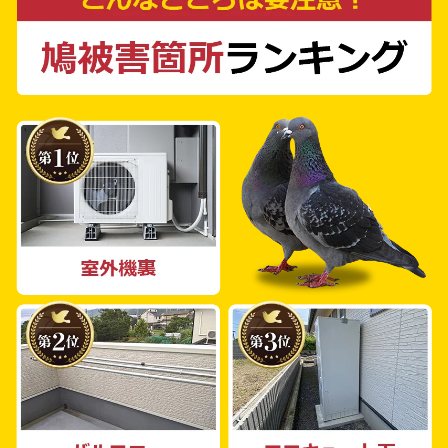
調査へ伺い、最適な対策案とお見積もりをご案
内します。現地調査・お見積もりは無料ですの
で、お気軽にお問い合わせください。 当社は
鳩よけのプロフェッショナルが揃っており、あ
らゆる状況に応じた最適なプランをご提案可能
です。一戸建て住宅やマンション、工場、倉
庫、公共施設や農場に至るまで、個人・法人ど
ちらのお客様も対応しております。あなたの日
常生活を守るため、鳩被害からあなたを守るた
め、私たち鳩よけ対策PROが全力でサポート
いたします。お気軽にご連絡をどうぞ。