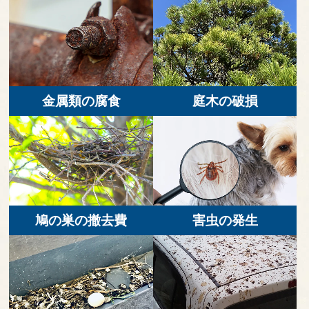
金属類の腐食
庭木の破損
鳩の巣の撤去費
害虫の発生