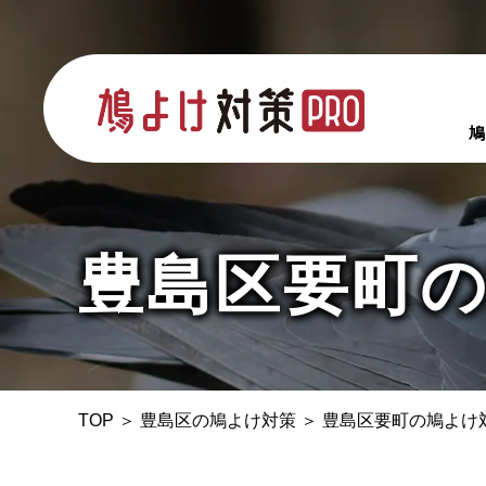
鳩
豊島区要町
TOP
＞
豊島区の鳩よけ対策
＞
豊島区要町の鳩よけ