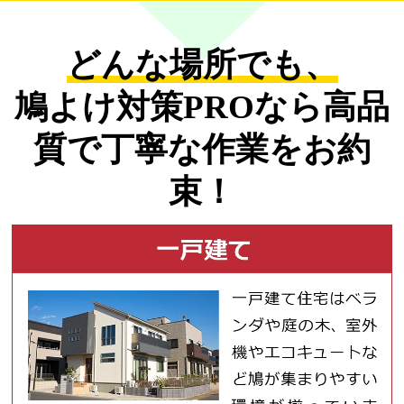
どんな場所でも、
鳩よけ対策PROなら
高品
質で丁寧な作業をお約
束！