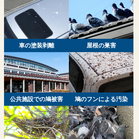
車の塗装剥離
屋根の巣害
公共施設での鳩被害
鳩のフンによる汚染