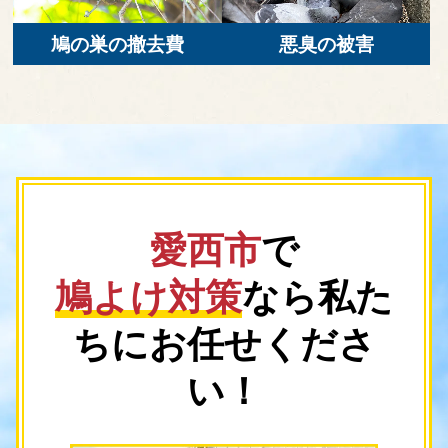
鳩の巣の撤去費
悪臭の被害
愛西市
で
鳩よけ対策
なら
私た
ちにお任せくださ
い！