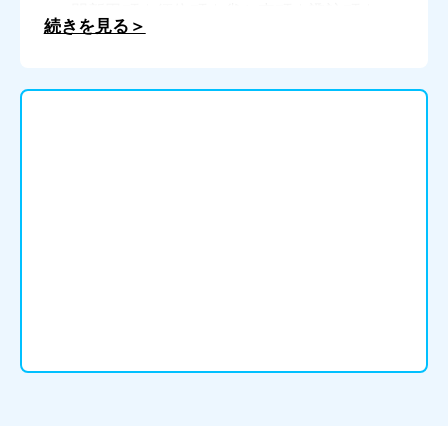
エ門新田町｜須依町｜雀ケ森町｜諏訪町｜
続きを見る＞
善太新田町｜千引町｜高畑町｜鷹場町｜立
田町｜立石町｜戸倉町｜西川端町｜西條町
｜西保町｜根高町｜早尾町｜東條町｜東保
町｜後江町｜福原新田町｜藤ケ瀬町｜二子
町 上丸島｜二子町 小判山｜二子町 定
納｜二子町 新田｜二子町 松原｜二子
町 丸島｜二子町 柳原｜渕高町｜平和町
｜日置町｜本部田町｜町方町｜見越町｜三
和町｜南河田町｜宮地町｜持中町｜元赤目
町｜森川町｜諸桑町｜山路町｜柚木町｜四
会町｜六輪町