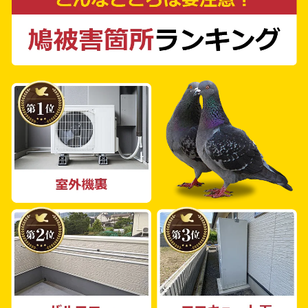
用とお見積もりは無料ですので、お気軽にご相
談ください。鳩よけ対策に長けた当社のスタッ
フが、どのような環境にも合わせた最善の解決
策を提案します。一戸建て住宅やマンション、
工場、倉庫、商業施設や農場など、個人・法人
問わず柔軟にご対応いたします。私たちは、豊
富な経験と専門知識を持つスタッフが、お客様
一人ひとりのライフスタイルや環境に合わせた
最善の対策をご提案します。 愛西市で鳩の被
害に頭を悩ませている方、私たち鳩よけ対策
PROにぜひご相談ください。鳩の被害からあ
なたの大切な生活環境を守るため、全力でサポ
ートいたします。