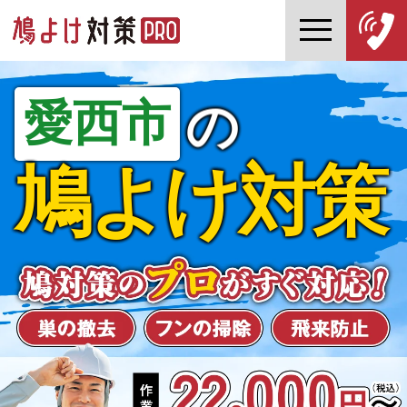
愛西市
の
鳩よけ対策