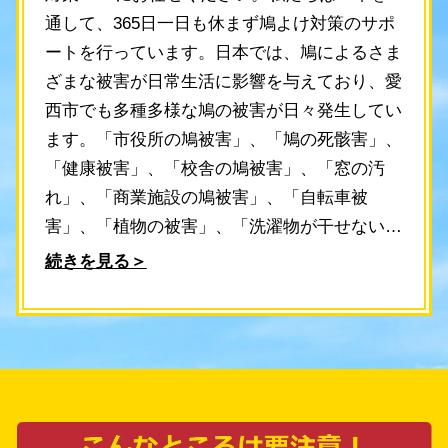
通して、365日一日も休まず鳩よけ対策のサポ
ートを行っています。日本では、鳩によるさま
ざまな被害が日常生活に影響を与えており、愛
西市でも多種多様な鳩の被害が日々発生してい
ます。「市役所の鳩被害」、「鳩の死骸害」、
「健康被害」、「校舎の鳩被害」、「窓の汚
れ」、「商業施設の鳩被害」、「自転車被
害」、「植物の被害」、「洗濯物が干せない」
など、鳩による問題は尽きません。そんな鳩よ
続きを見る＞
けでお悩みの方は、ぜひ愛西市の鳩よけ対策
PROにご相談ください。迅速な対応で被害を
軽減し、安心できる生活環境を取り戻すお手伝
いをいたします。 また、お問い合わせいただ
ければ、スタッフが30分以内に現地調査へ伺
い、最適な鳩よけ対策をご提案します。調査費