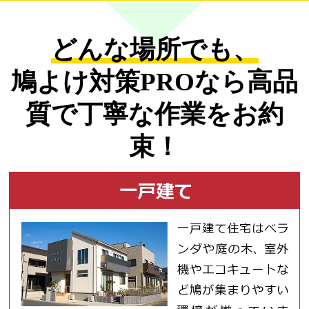
どんな場所でも、
鳩よけ対策PROなら
高品
質で丁寧な作業をお約
束！