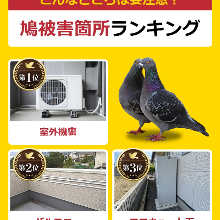
施工実績を基に、どんな状況でも最適な解決策
を提案します。個人様・法人様を問わず、一戸
建てからマンション、工場、倉庫、商業施設、
農地まで、幅広いご相談に対応しております。
被害が拡大する前に、ぜひ私たち鳩よけ対策
PROにご相談ください。一緒に鳩よけ対策を
考え、被害を最小限に抑えるための対策を講じ
ましょう。あなたの快適な生活を取り戻すため
の最良の解決策を提供します。