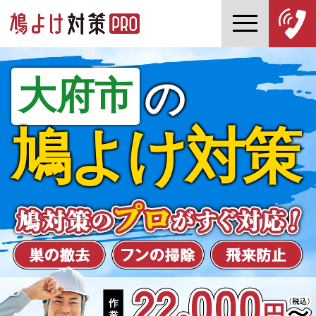
大府市
の
鳩よけ対策