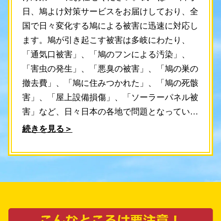
日、鳩よけ対策サービスをお届けしており、全
国で日々変化する鳩による被害に迅速に対応し
ます。鳩が引き起こす被害は多岐にわたり、
「通気口被害」、「鳩のフンによる汚染」、
「害虫の発生」、「悪臭の被害」、「鳩の巣の
撤去費」、「鳩に住みつかれた」、「鳩の死骸
害」、「屋上設備損傷」、「ソーラーパネル被
害」など、日々日本の各地で問題となっていま
す。 我々鳩よけ対策PROは、大府市における
続きを見る＞
鳩よけ対策のプロフェッショナルとして、お問
い合わせ後、最短30分でスタッフが現地に伺い
ます。鳩よけ対策について詳しくご提案し、適
切かつ迅速な対策を実施します。調査・お見積
もりは無料ですので、お気軽にご相談くださ
い。 鳩よけの専門家が揃う当社では、長年の