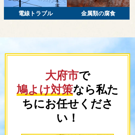
電線トラブル
金属類の腐食
大府市
で
鳩よけ対策
なら
私た
ちにお任せくださ
い！