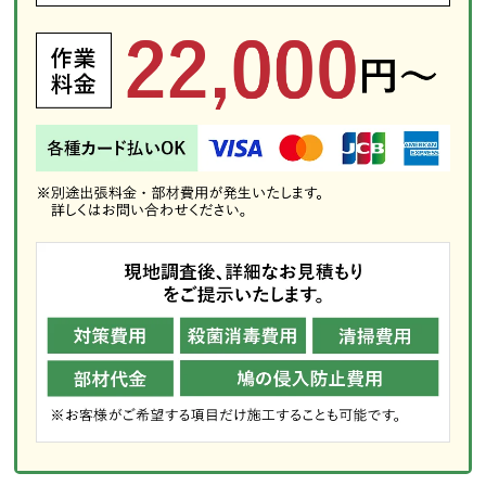
｜豊楽町｜堀切町｜本町｜前浜町｜松生町
｜松風町｜松ケ丘町｜松下町｜松園町｜松
並町｜松原町｜松山町｜丸橋町｜満池谷町
｜美作町｜南甲子園｜南越木岩町｜南昭和
町｜宮西町｜宮前町｜武庫川町｜室川町｜
森下町｜門前町｜門戸 岡田町｜門戸 東
町｜門戸 西町｜門戸荘｜薬師町｜屋敷町
｜安井町｜柳本町｜山口町 上山口｜山口
町 金仙寺｜山口町 香花園｜山口町 下
山口｜山口町 中野｜山口町 名来｜山口
町 阪神流通センター｜山口町 船坂｜湯
元町｜弓場町｜用海町｜与古道町｜両度町
｜六湛寺町｜六軒町｜若草町｜若松町｜若
山町｜和上町