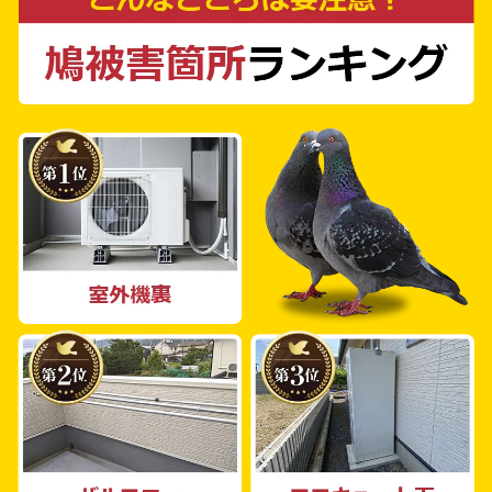
適な対策をご提供することを目指しています。
現地調査費やお見積もりは無料ですので、お気
軽にご相談ください。 当社には鳩よけ対策の
プロフェッショナルが揃っており、どんな環境
や鳩の種類にも応じた最善の対策を提案しま
す。個人様・法人様問わず、一戸建て、マンシ
ョン、工場、倉庫、商業施設、農地まで、幅広
いご相談に対応しております。 鳩被害に困っ
ているあなた、ぜひ一度ご相談ください。私た
ち鳩よけ対策PROが、あなたの鳩被害解決の
パートナーとなり、安心・安全な環境を取り戻
すお手伝いをさせていただきます。あなたのお
問い合わせをお待ちしております。