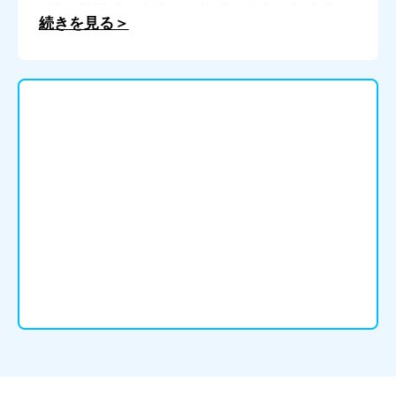
津 野田町｜今津 二葉町｜今津 真砂町
続きを見る＞
｜今津 水波町｜今津 港町｜今津 山中
町｜上ケ原 山田町｜上ケ原 山手町｜上
ケ原 一番町｜上ケ原 二番町｜上ケ原
三番町｜上ケ原 四番町｜上ケ原 五番町
｜上ケ原 六番町｜上ケ原 七番町｜上ケ
原 八番町｜上ケ原 九番町｜上ケ原 十
番町｜上田 中町｜上田 東町｜上田 西
町｜江上町｜枝川町｜老松町｜大井手町｜
大島町｜大谷町｜大畑町｜大浜町｜大森町
｜大屋町｜岡田山｜奥畑｜御茶家所町｜学
文殿町｜神楽町｜笠屋町｜霞町｜甲山町｜
上大市｜神垣町｜上甲子園｜上甲東園｜神
園町｜上之町｜上葭原町｜柏堂町｜柏堂西
町｜川添町｜川西町｜河原町｜川東町｜瓦
林町｜神呪町｜神原｜菊谷町｜木津山町｜
北口町｜北昭和町｜北名次町｜北山町｜北