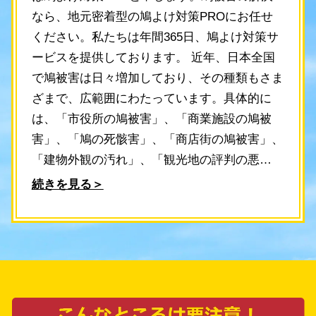
なら、地元密着型の鳩よけ対策PROにお任せ
ください。私たちは年間365日、鳩よけ対策サ
ービスを提供しております。 近年、日本全国
で鳩被害は日々増加しており、その種類もさま
ざまで、広範囲にわたっています。具体的に
は、「市役所の鳩被害」、「商業施設の鳩被
害」、「鳩の死骸害」、「商店街の鳩被害」、
「建物外観の汚れ」、「観光地の評判の悪
化」、「屋上設備損傷」、「屋根の巣害」、
続きを見る＞
「配線ショート」など、日本中で日常的に鳩に
よる被害が多様に発生しています。 そんな
中、私たち鳩よけ対策PROでは、お問い合わ
せをいただくと最短30分以内にスタッフが現地
に伺い、効果的な鳩よけ対策をご提案します。
私たちは地域に密着し、被害状況に合わせた最