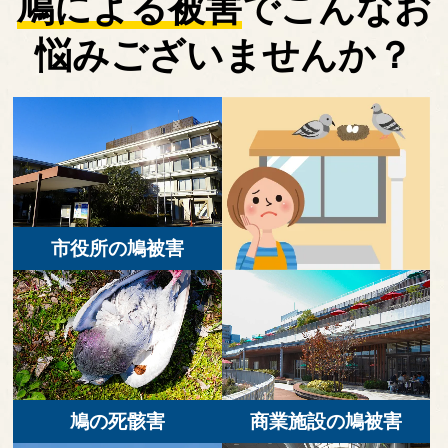
鳩による被害
で
こんなお
悩みございませんか？
市役所の鳩被害
鳩の死骸害
商業施設の鳩被害