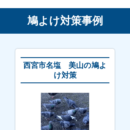
六甲台｜清瀬台｜久出ケ谷町｜国見台｜久
保町｜熊野町｜雲井町｜鞍掛町｜苦楽園
一番町｜苦楽園 二番町｜苦楽園 三番町
鳩よけ対策事例
｜苦楽園 四番町｜苦楽園 五番町｜苦楽
園 六番町｜結善町｜剣谷町｜甲子園 網
引町｜甲子園 浦風町｜甲子園 洲鳥町｜
甲子園 砂田町｜甲子園 高潮町｜甲子
園 浜田町｜甲子園 春風町｜甲子園 三
保町｜甲子園 六石町｜甲子園 一番町｜
西宮市名塩 美山の鳩よ
甲子園 二番町｜甲子園 三番町｜甲子
け対策
園 四番町｜甲子園 五番町｜甲子園 六
番町｜甲子園 七番町｜甲子園 八番町｜
甲子園 九番町｜甲子園口｜甲子園口北町
｜甲子園町｜甲子園浜｜甲東園｜甲風園｜
郷免町｜甲陽園 山王町｜甲陽園 東山町
｜甲陽園 西山町｜甲陽園 日之出町｜甲
陽園 本庄町｜甲陽園 目神山町｜甲陽
園 若江町｜甑岩町｜越水 社家郷山｜越