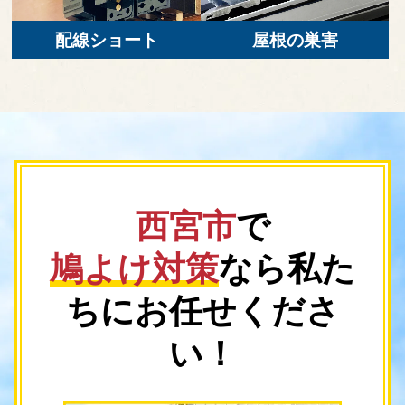
配線ショート
屋根の巣害
西宮市
で
鳩よけ対策
なら
私た
ちにお任せくださ
い！