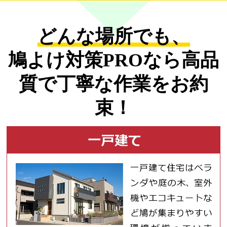
どんな場所でも、
鳩よけ対策PROなら
高品
質で丁寧な作業をお約
束！