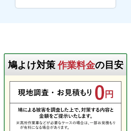
｜戸田町｜殿山町｜中島町｜中須佐町｜中
殿町｜中浜町｜中前田町｜中屋町｜中葭原
町｜長田町｜名塩｜名塩 赤坂｜名塩 ガ
ーデン｜名塩 木之元｜名塩 さくら台｜
名塩 山荘｜名塩 茶園町｜名塩 東久保
｜名塩 平成台｜名塩 南台｜名塩 美山
｜名塩 新町｜名次町｜生瀬 東町｜生
瀬 高台｜生瀬町｜生瀬武庫川町｜鳴尾町
鳩よけ対策
作業料金
の目安
｜鳴尾浜｜南郷町｜仁川 五ケ山町｜仁
川 百合野町｜仁川町｜西田町｜西宮浜｜
西波止町｜西平町｜能登町｜野間町｜羽衣
町｜櫨塚町｜花園町｜花の峯｜馬場町｜浜
甲子園｜浜町｜浜松原町｜浜脇町｜林田町
｜東鳴尾町｜東浜町｜東町｜東山台｜毘沙
門町｜樋之池町｜樋ノ口町｜日野町｜平木
町｜平松町｜広田町｜深津町｜深谷町｜伏
原町｜二見町｜古川町｜分銅町｜宝生ケ丘