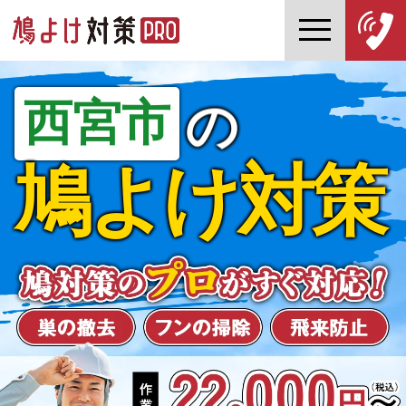
西宮市
の
鳩よけ対策