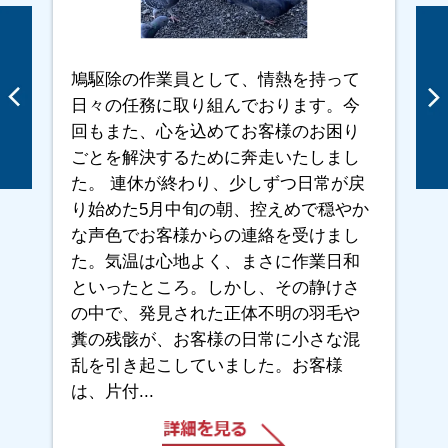
水町｜小曽根町｜寿町｜小松 東町｜小
松 西町｜小松 南町｜小松 北町｜小松
町｜西福町｜桜谷町｜桜町｜五月ケ丘｜里
鳩駆除の作業員として、情熱を持って
中町｜産所町｜塩瀬町 生瀬｜塩瀬町名塩
日々の任務に取り組んでおります。今
｜獅子ケ口町｜清水町｜下大市 東町｜下
回もまた、心を込めてお客様のお困り
大市 西町｜下葭原町｜社家町｜鷲林寺｜
ごとを解決するために奔走いたしまし
鷲林寺町｜鷲林寺南町｜城ケ堀町｜松籟荘
た。 連休が終わり、少しずつ日常が戻
｜城山｜神祇官町｜新甲陽町｜神明町｜末
り始めた5月中旬の朝、控えめで穏やか
広町｜角石町｜すみれ台｜染殿町｜大社町
な声色でお客様からの連絡を受けまし
｜高木 東町｜高木 西町｜高座町｜高須
た。気温は心地よく、まさに作業日和
町｜高塚町｜高畑町｜高松町｜田代町｜田
といったところ。しかし、その静けさ
近野町｜建石町｜田中町｜段上町｜千歳町
の中で、発見された正体不明の羽毛や
｜津田町｜堤町｜津門 綾羽町｜津門 飯
糞の残骸が、お客様の日常に小さな混
田町｜津門 稲荷町｜津門 大箇町｜津
乱を引き起こしていました。お客様
門 大塚町｜津門 呉羽町｜津門 住江町
は、片付...
｜津門 西口町｜津門 仁辺町｜津門 宝
津町｜津門川町｜天道町｜常磐町｜戸崎町