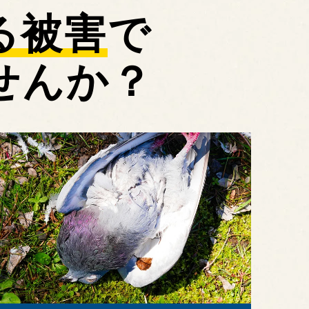
る被害
で
せんか？