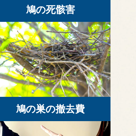
鳩の死骸害
鳩の巣の撤去費