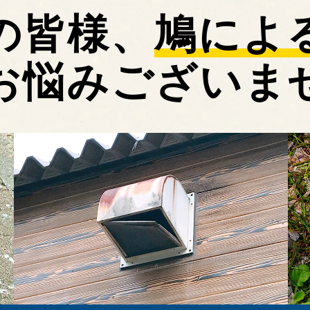
の皆様、
鳩によ
お悩みございま