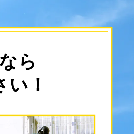
なら
さい！