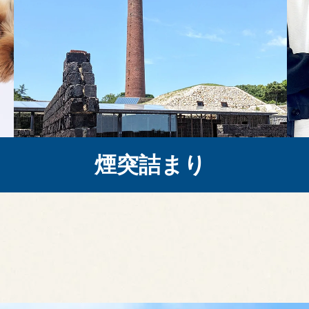
煙突詰まり