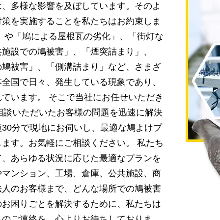
は、多様な影響を及ぼしています。そのよ
対策を実施することを私たちはお約束しま
」や「鳩による屋根瓦の劣化」、「街灯な
共施設での鳩被害」、「煙突詰まり」、
の鳩被害」、「側溝詰まり」など、さまざ
本全国で日々、発生している現象であり、
ています。 そこで当社にお任せいただき
相談いただいたお客様の問題を迅速に解決
30分で現地にお伺いし、最適な鳩よけプ
ます。お気軽にご相談ください。 私たち
て、あらゆる状況に応じた最適なプランを
やマンション、工場、倉庫、公共施設、商
法人のお客様まで、どんな場所での鳩被害
のお困りごとを解決するために、私たちは
らのご連絡を、心よりお待ちしておりま