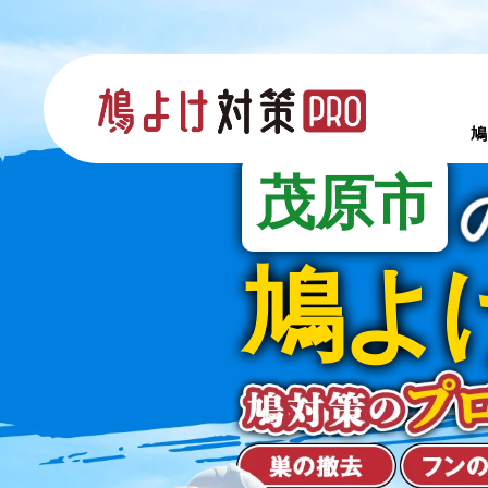
鳩
茂原市
鳩よ