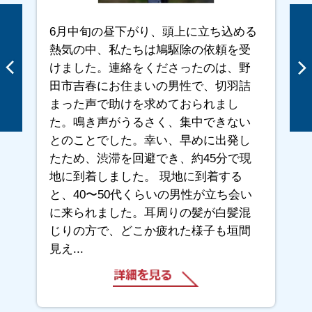
浜｜松浜団地｜丸河内｜緑が丘｜港町｜南
6月中旬の昼下がり、頭上に立ち込める
高泊｜南中川町｜南真土郷｜南松浜｜南竜
熱気の中、私たちは鳩駆除の依頼を受
王町｜南若山｜目出｜目出 湖畔町｜目
けました。連絡をくださったのは、野
出 幸町｜目出 新町｜目出 文化町｜目
田市吉春にお住まいの男性で、切羽詰
出 緑町｜本山団地｜本山町｜山川｜山野
まった声で助けを求めておられまし
井｜横土手｜硫酸町｜労災病院｜若草町
た。鳴き声がうるさく、集中できない
とのことでした。幸い、早めに出発し
たため、渋滞を回避でき、約45分で現
地に到着しました。 現地に到着する
と、40〜50代くらいの男性が立ち会い
に来られました。耳周りの髪が白髪混
じりの方で、どこか疲れた様子も垣間
見え...