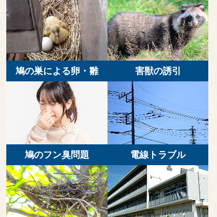
鳩の巣による卵・雛
害獣の誘引
鳩のフン臭問題
電線トラブル