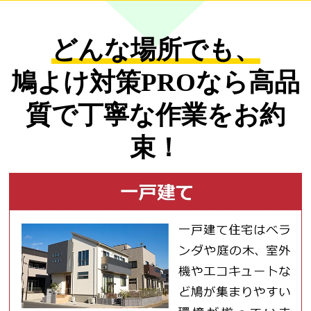
どんな場所でも、
鳩よけ対策PROなら
高品
質で丁寧な作業をお約
束！