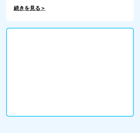
家｜関宿 台町｜関宿 元町｜関宿町｜瀬
続きを見る＞
戸｜堤台｜堤根｜つつみ野｜鶴奉｜中里｜
中戸｜中根｜中野台｜中野台鹿島町｜七光
台｜なみき｜次木｜西高野｜西三ケ尾｜新
田戸｜野田｜花井｜はやま｜蕃昌｜東金野
井｜東高野｜東宝珠花｜日の出町｜平井｜
二ツ塚｜船形｜丸井｜みずき｜三ツ堀｜宮
崎｜莚打｜目吹｜谷津｜柳沢｜山崎｜山崎
梅の台｜山崎貝塚町｜山崎新町｜横内｜吉
春｜青葉台｜赤崎｜厚狭｜あさひが丘｜旭
町｜有帆｜有帆 上町｜有帆 新町｜石井
手｜稲荷町｜上の台｜後潟 上｜後潟 下
｜えびす町｜烏帽子岩｜烏帽子岩団地｜烏
帽子岩前｜大須恵｜大塚｜大塚団地｜大浜
｜奥若山｜小野田｜小野山｜柿の木坂｜片
山｜角石｜叶松｜上木屋｜上の郷｜神帆町
｜亀の甲｜鴨庄｜刈屋 上条｜刈屋 中村