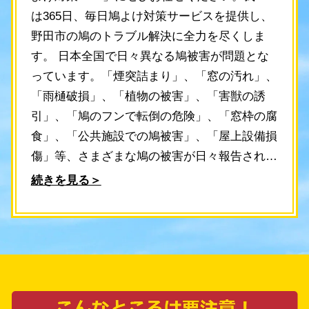
は365日、毎日鳩よけ対策サービスを提供し、
野田市の鳩のトラブル解決に全力を尽くしま
す。 日本全国で日々異なる鳩被害が問題とな
っています。「煙突詰まり」、「窓の汚れ」、
「雨樋破損」、「植物の被害」、「害獣の誘
引」、「鳩のフンで転倒の危険」、「窓枠の腐
食」、「公共施設での鳩被害」、「屋上設備損
傷」等、さまざまな鳩の被害が日々報告されて
います。このような状況に対し、当社ではご連
続きを見る＞
絡をいただいてから最短30分でスタッフが現地
調査を実施し、最適な鳩よけ対策を提案しま
す。 当社には鳩よけ対策を長年手がけてきた
熟練スタッフが在籍しており、どのような状況
にも適した対策をご提案することが可能です。
一戸建てやマンション、工場、倉庫、公共施