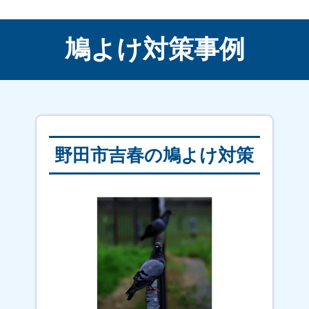
｜刈屋 西条｜杵築｜北栄町｜北真土郷｜
北竜王町｜北若山｜木戸 大鼻｜木戸 新
町｜木戸 中ノ町｜共和台｜共和町｜くし
鳩よけ対策事例
山｜郷｜高栄｜郡｜小松尾｜栄町｜桜｜桜
が丘｜笹尾 西｜笹尾 東｜下木屋｜自由
ヶ丘｜市立病院｜新有帆町｜新沖｜新生｜
心和園｜須恵｜須恵西｜須恵東｜須田ノ木
｜住吉本町｜セメント町｜大学通｜大休｜
大休団地｜高須｜高千帆｜高畑｜高浜｜田
野田市吉春の鳩よけ対策
の尻｜旦 西｜旦 東｜千崎｜千崎 西｜
千崎 東｜中央｜長寿園｜千代町｜津布田
｜中川｜中村｜夏目｜南平台｜西沖｜西が
迫｜西住吉町｜西高泊｜西の郷｜日産｜仁
保の上｜野来見｜萩森｜波瀬｜埴生｜浜｜
浜河内｜浜田町｜東須田の木｜東住吉町｜
東高泊｜東町｜彼岸田｜ひがんだ団地｜日
の出｜平生町｜平原｜福田｜船越｜古開作
｜古開作団地｜平成町｜平和町｜松角｜松