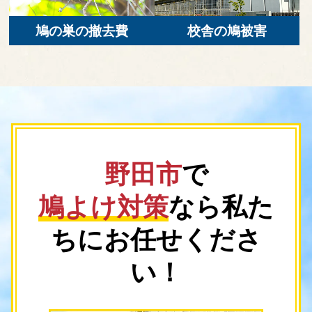
鳩の巣の撤去費
校舎の鳩被害
野田市
で
鳩よけ対策
なら
私た
ちにお任せくださ
い！