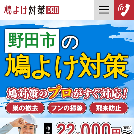
野田市
の
鳩よけ対策