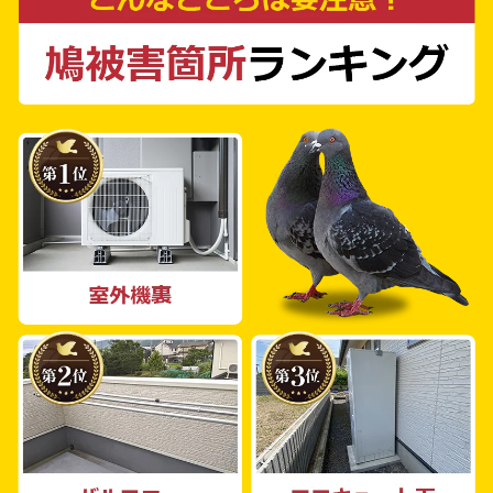
設、商業施設、農地など、個人から企業まで幅
広くご相談を承っております。調査や見積もり
の費用は無料ですので、お気軽にご連絡くださ
い。 鳩の被害は、見た目の汚れだけでなく、
建物の耐久性を損ない、場合によっては人々の
生活に危険をもたらすこともあります。そのた
め、早期の対策が重要となります。一日でも早
く、効果的で迅速なサービスを提供すること
で、皆様の生活環境の改善に寄与することが私
たちの使命です。 鳩よけ対策PROとして、私
たちは野田市の皆様からのご連絡をお待ちして
おります。鳩の被害に関するお悩みや問い合わ
せがございましたら、いつでもお気軽にご相談
ください。迅速に、そして確実に鳩の被害を解
決するため、全力でサポートいたします。