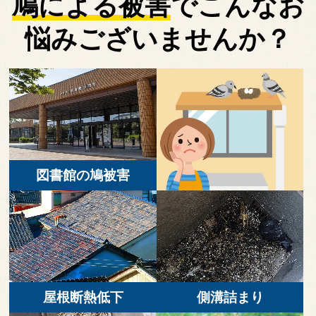
鳩による被害
で
こんなお
悩みございませんか？
図書館の鳩被害
屋根断熱低下
側溝詰まり