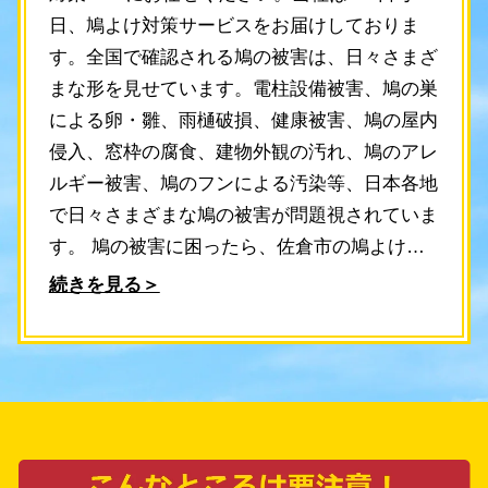
日、鳩よけ対策サービスをお届けしておりま
す。全国で確認される鳩の被害は、日々さまざ
まな形を見せています。電柱設備被害、鳩の巣
による卵・雛、雨樋破損、健康被害、鳩の屋内
侵入、窓枠の腐食、建物外観の汚れ、鳩のアレ
ルギー被害、鳩のフンによる汚染等、日本各地
で日々さまざまな鳩の被害が問題視されていま
す。 鳩の被害に困ったら、佐倉市の鳩よけ対
策PROにご連絡ください。スピーディで効果
続きを見る＞
的な対策をご提供いたします。当社では、ご連
絡をいただいてから最短30分でスタッフが現地
調査を実施し、最適な鳩よけ対策を提案しま
す。調査や見積もりの費用は無料ですので、お
気軽にお問い合わせください。 当社の熟練ス
タッフは鳩よけ対策のプロフェッショナルで、