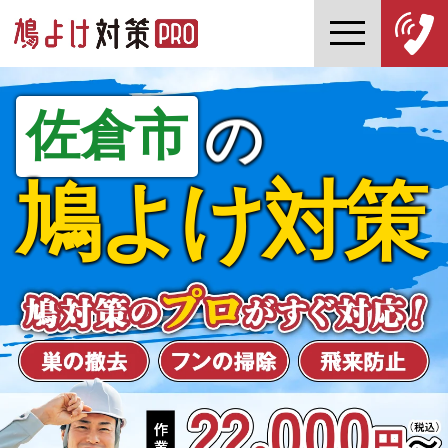
佐倉市
の
鳩よけ対策