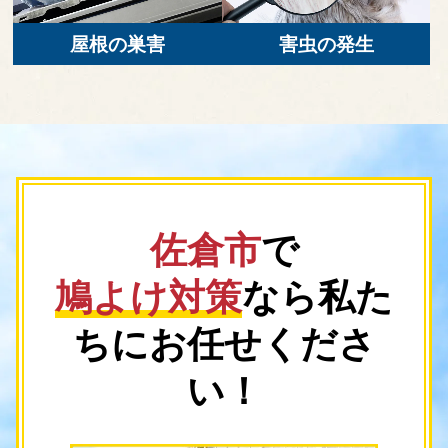
屋根の巣害
害虫の発生
佐倉市
で
鳩よけ対策
なら
私た
ちにお任せくださ
い！