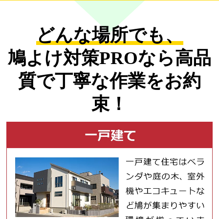
どんな場所でも、
鳩よけ対策PROなら
高品
質で丁寧な作業をお約
束！