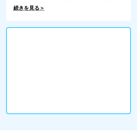
｜鹿島干拓｜鏑木仲田町｜鏑木町｜上勝田
続きを見る＞
｜上志津｜上志津原｜上代｜上別所｜木野
子｜神門｜小篠塚｜米戸｜栄町｜坂戸｜寒
風｜山王｜下勝田｜下志津｜下志津原｜下
根｜下根町｜樹木町｜城｜上座｜城内町｜
白銀｜新臼井田｜新町｜千成｜染井野｜高
岡｜高崎｜田町｜土浮｜坪山新田｜寺崎｜
寺崎北｜藤治台｜直弥｜中志津｜中尾余町
｜長熊｜七曲｜鍋山町｜並木町｜西志津｜
西御門｜西ユーカリが丘｜萩山新田｜八幡
台｜羽鳥｜春路｜藤沢町｜将門町｜先崎｜
馬渡｜南臼井台｜南ユーカリが丘｜宮内｜
宮小路町｜宮ノ台｜宮前｜宮本｜弥勒町｜
六崎｜最上町｜本町｜八木｜野狐台町｜山
崎｜ユーカリが丘｜吉見