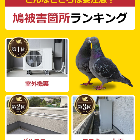
どんな場所でも適切な対応が可能です。一戸建
てやマンション、工場、倉庫、公共施設、商業
施設から農場まで、どなたでもご相談いただけ
ます。お困りの際はご連絡ください。鳩の被害
は、見えないところで深刻な問題を引き起こす
ことがあります。そのため、早めの対策が重要
となります。 当社は、最先端の設備と豊富な
知識を持つスタッフが揃っており、お客様の悩
みを解決するために最善を尽くします。私たち
が提供するサービスは効果的であり、鳩の被害
を未然に防ぐことが可能です。佐倉市で鳩の被
害に悩んでいる方は、ぜひお気軽にご連絡くだ
さい。鳩よけ対策PROが、お客様の問題解決
のお手伝いをさせていただきます。