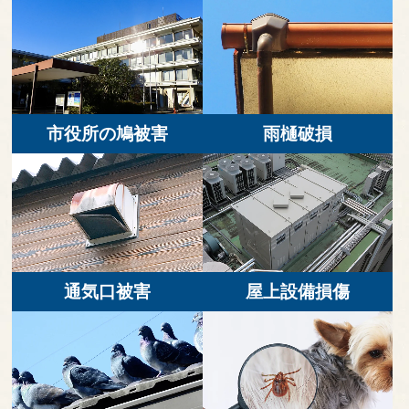
市役所の鳩被害
雨樋破損
通気口被害
屋上設備損傷