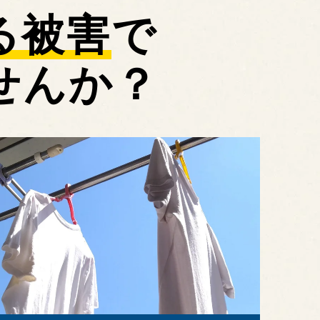
る被害
で
せんか？