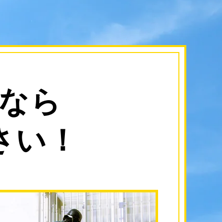
なら
さい！