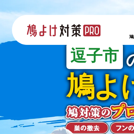
鳩
逗子市
鳩よ