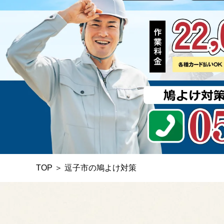
TOP
＞
逗子市の鳩よけ対策