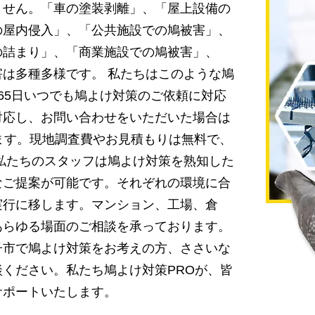
ません。「車の塗装剥離」、「屋上設備の
の屋内侵入」、「公共施設での鳩被害」、
の詰まり」、「商業施設での鳩被害」、
は多種多様です。 私たちはこのような鳩
65日いつでも鳩よけ対策のご依頼に対応
対応し、お問い合わせをいただいた場合は
ます。現地調査費やお見積もりは無料で、
私たちのスタッフは鳩よけ対策を熟知した
なご提案が可能です。それぞれの環境に合
実行に移します。マンション、工場、倉
あらゆる場面のご相談を承っております。
子市で鳩よけ対策をお考えの方、ささいな
ください。私たち鳩よけ対策PROが、皆
サポートいたします。