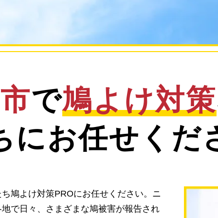
子市
で
鳩よけ対策
ちにお任せくだ
ち鳩よけ対策PROにお任せください。ニ
各地で日々、さまざまな鳩被害が報告され