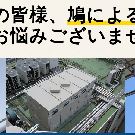
の皆様、
鳩によ
お悩みございま