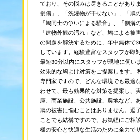
ており、その悩みは尽きることがあり
損傷」、「洗濯物が干せない」、「鳩
「鳩同士の争いによる騒音」、「側溝
「建物外観の汚れ」など、鳩による被害
の問題を解決するために、年中無休で3
しています。経験豊富なスタッフが即
最短30分以内にスタッフが現地に伺い
効果的な鳩よけ対策をご提案します。 
専門家ですので、どんな環境でも最適
わせて、最も効果的な対策を提案し、
庫、商業施設、公共施設、農地など、
鳩の被害に悩むことはありません。逗
ことでも結構ですので、お気軽にご相談
様の安心と快適な生活のために全力で