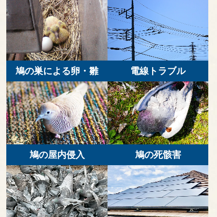
鳩の巣による卵・雛
電線トラブル
鳩の屋内侵入
鳩の死骸害