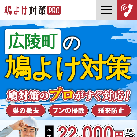
広陵町
の
鳩よけ対策