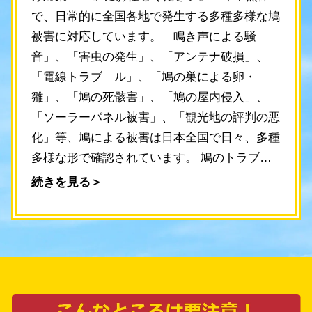
で、日常的に全国各地で発生する多種多様な鳩
被害に対応しています。「鳴き声による騒
音」、「害虫の発生」、「アンテナ破損」、
「電線トラブ゙ル」、「鳩の巣による卵・
雛」、「鳩の死骸害」、「鳩の屋内侵入」、
「ソーラーパネル被害」、「観光地の評判の悪
化」等、鳩による被害は日本全国で日々、多種
多様な形で確認されています。 鳩のトラブル
には、広陵町の鳩よけ対策PROが最適です。
続きを見る＞
当社は効果的かつ迅速なサービスを提供しま
す。お客様からご相談いただくと、最短で30分
以内に当社スタッフが現地調査を行い、最適な
対策をご提案します。調査やお見積もり費用は
無料ですので、ご安心ください。 当社のスタ
ッフは、長年の実績を持つ鳩よけ対策のプロフ