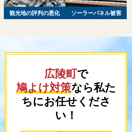
観光地の評判の悪化
ソーラーパネル被害
広陵町
で
鳩よけ対策
なら
私た
ちにお任せくださ
い！