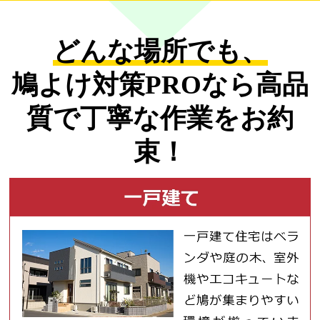
どんな場所でも、
鳩よけ対策PROなら
高品
質で丁寧な作業をお約
束！