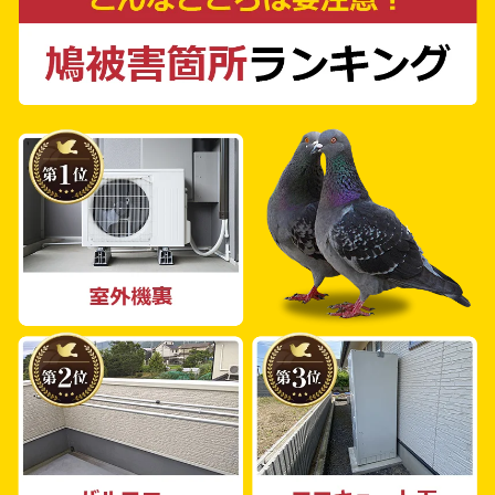
ェッショナルです。あらゆる環境に応じた最適
なプランをご提供します。一戸建てやマンショ
ン、工場、倉庫、公共施設、商業施設から農場
まで、どなたでもご相談いただけます。 鳩被
害による悩みや困りごとは、日常生活を大きく
狂わせることもあります。当社はそのような困
りごとを解消するため、広陵町で一年中無休で
対策サービスを提供しています。私たちは鳩被
害に立ち向かい、お客様の日常生活を守るため
に努力しています。 お困りの際は、ぜひ私た
ち「鳩よけ対策PRO」にご連絡ください。お
客様のご相談を心よりお待ちしております。