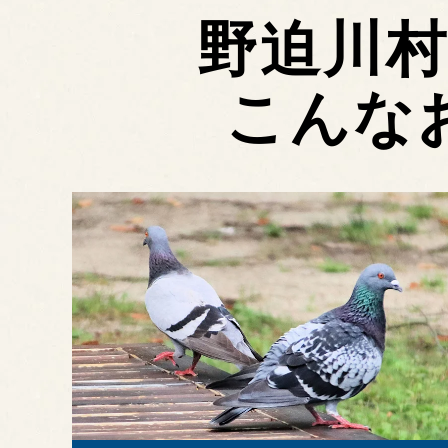
野迫川
こんな