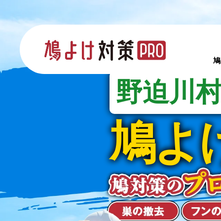
鳩
野迫川
鳩よ