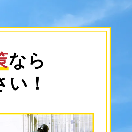
策
なら
さい！