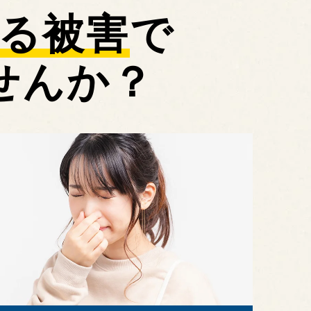
る被害
で
せんか？