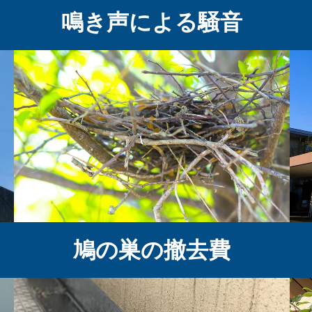
鳴き声による騒音
鳩の巣の撤去費