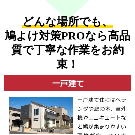
どんな場所でも、
鳩よけ対策PROなら
高品
質で丁寧な作業をお約
束！