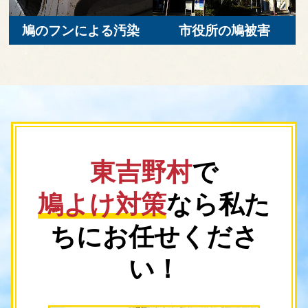
鳩のフンによる汚染
市役所の鳩被害
東吉野村
で
鳩よけ対策
なら
私た
ちにお任せくださ
い！