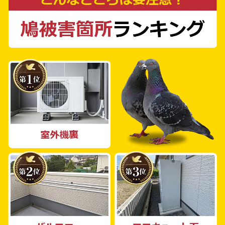
ショナルが揃うチームで、お客様の状況に応じ
た最適なプランをご提案可能です。お問い合わ
せ後、最短30分でスタッフが現地にお伺いし、
最適な鳩よけ対策をご提案します。その上、お
見積もりは無料で作成いたします。 私たち鳩
よけ対策PROは、お客様の安心・安全を第一
に考え、鳩被害からの解放をお約束します。お
気軽にご連絡をどうぞ。真心を込めて、お客様
の鳩被害解決のお手伝いをさせていただきま
す。