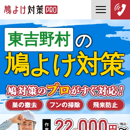
東吉野村
の
鳩よけ対策