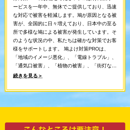
ービスを一年中、無休でご提供しており、迅速
な対応で被害を軽減します。鳩が原因となる被
害が、全国的に日々増えており、日本中の至る
所で多様な鳩による被害が発生しています。そ
のような状況の中、私たちは確かな対策でお客
様をサポートします。 鳩よけ対策PROは、
「地域のイメージ悪化」、「電線トラブル」、
「通気口被害」、「植物の被害」、「街灯など
の破損」、「腐食・排水管の詰まり」、「自転
続きを見る＞
車被害」、「市役所の鳩被害」、「鳩のフンに
よる汚染」など、あらゆる鳩による被害に対
し、最適な対策をご提供します。一戸建て住宅
やマンション、工場、倉庫、公共施設や農場に
至るまで、個人・法人どちらのお客様も対応し
ております。 私たちは、鳩よけのプロフェッ