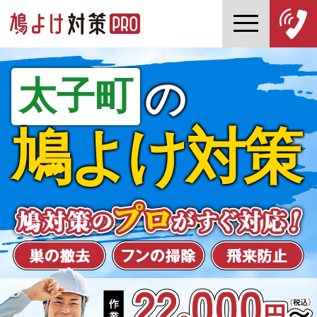
太子町
の
鳩よけ対策