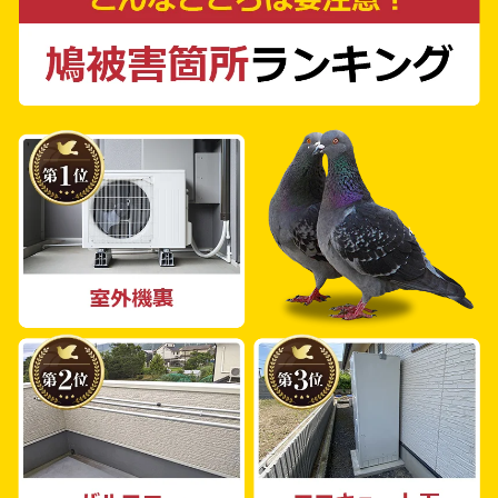
タッフは長年の実績を持つ専門家たちで、どん
な鳩被害にも柔軟に対応します。一戸建て、マ
ンション、工場、商業施設、公共施設、農地な
ど、どなた様からのご相談も柔軟に対応いたし
ます。様々な状況に対応できる経験と技術を持
つ私たちは、どんな問題にも最適な解決策を提
供します。 鳩被害に困っている方、ぜひ一度
ご相談ください。お客様のご相談を心よりお待
ちしております。私たち鳩よけ対策PROは、
太子町の皆様の快適な生活を守るために日々努
力しています。あなたのお困りごと、私たちに
お任せください。