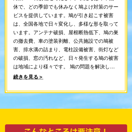
休で、どの季節でも休みなく鳩よけ対策のサー
ビスを提供しています。鳩が引き起こす被害
は、全国各地で日々変化し、多様な形を取って
います。アンテナ破損、屋根断熱低下、鳩の巣
の撤去費、車の塗装剥離、公共施設での鳩被
害、排水溝の詰まり、電柱設備被害、街灯など
の破損、窓の汚れなど、日々発生する鳩の被害
は地域により様々です。 鳩の問題を解決した
いとお考えでしたら、太子町の鳩よけ対策
続きを見る＞
PROへお問い合わせください。経験豊富なス
タッフが即対応し、あなたの悩みを解決しま
す。お問い合わせいただければ、スタッフが30
分以内に現地調査へ伺い、最適な鳩よけ対策を
ご提案します。調査費用とお見積もりは無料で
すので、安心してご相談ください。 当社のス