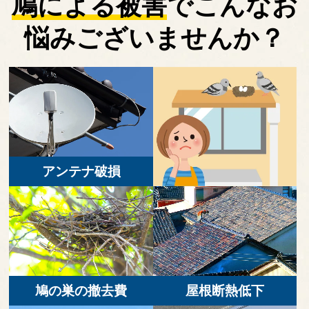
鳩による被害
で
こんなお
悩みございませんか？
アンテナ破損
鳩の巣の撤去費
屋根断熱低下