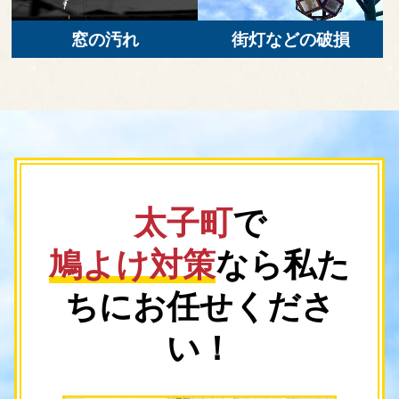
窓の汚れ
街灯などの破損
太子町
で
鳩よけ対策
なら
私た
ちにお任せくださ
い！