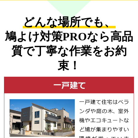
どんな場所でも、
鳩よけ対策PROなら
高品
質で丁寧な作業をお約
束！